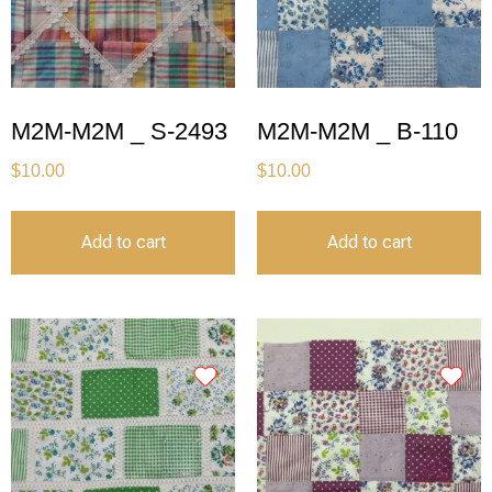
M2M-M2M _ S-2493
M2M-M2M _ B-110
$
10.00
$
10.00
Add to cart
Add to cart